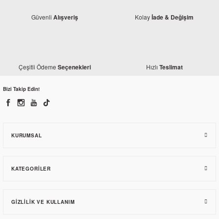
Güvenli
Kolay
Alışveriş
İade & Değişim
Çeşitli Ödeme
Hızlı
Seçenekleri
Teslimat
Mondial
Bizi Takip Edin!
Mondial ZNU Sele Altı Yan Karenaj Sol Alt
240,94 TL
KURUMSAL
KATEGORILER
GIZLILIK VE KULLANIM