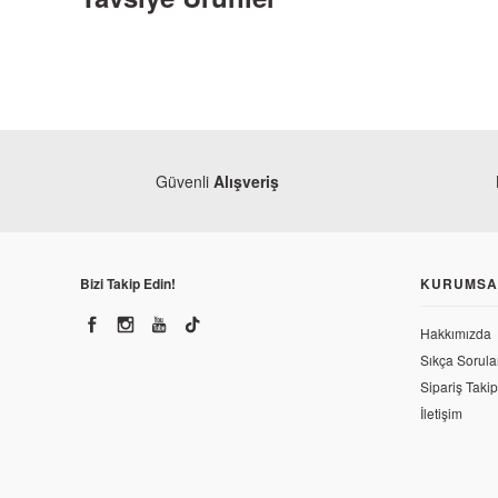
Güvenli
Alışveriş
Mondial
Mondial
Bizi Takip Edin!
KURUMSA
Mondial Z-One 180 Zincir
Mondial Z-One 180 
Hakkımızda
252,00 TL
Sıkça Sorula
614,95 TL
Sipariş Takip
İletişim