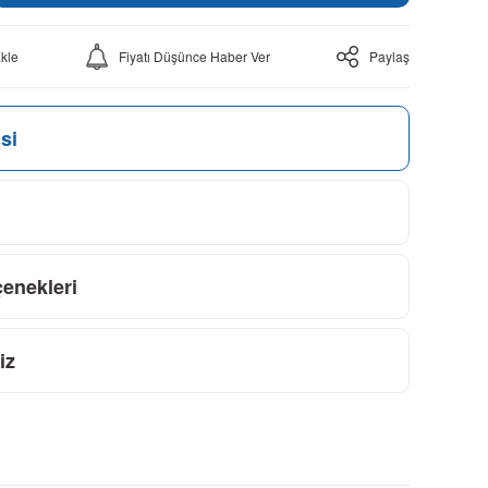
Fiyatı Düşünce Haber Ver
Paylaş
si
çenekleri
iz