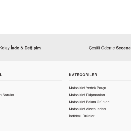
Kolay
İade & Değişim
Çeşitli Ödeme
Seçenek
L
KATEGORILER
Statör
Mondial
Motosiklet Yedek Parça
Mondial Z-One 180 Kaplin Lastiği
n Sorular
Motosiklet Ekipmanları
Motosiklet Bakım Ürünleri
52,98 TL
Motosiklet Aksesuarları
İndirimli Ürünler