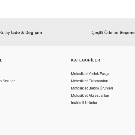
Kolay
İade & Değişim
Çeşitli Ödeme
Seçenek
L
KATEGORILER
Motosiklet Yedek Parça
n Sorular
Motosiklet Ekipmanları
Motosiklet Bakım Ürünleri
Motosiklet Aksesuarları
İndirimli Ürünler