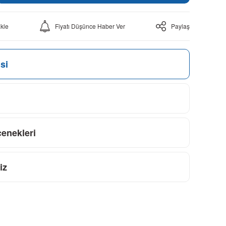
Fiyatı Düşünce Haber Ver
Paylaş
si
çenekleri
iz