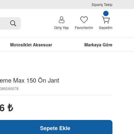
Sipariş Takip
Giriş Yap
Favorilerim
Sepetim
Motosiklet Aksesuar
Markaya Göre
reme Max 150 Ön Jant
N0860A0078
86
₺
Sepete Ekle