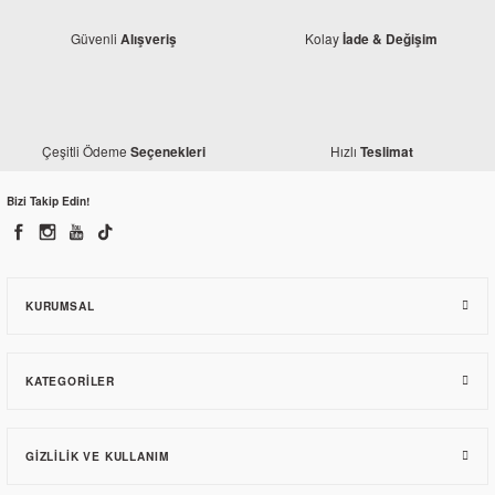
Güvenli
Kolay
Alışveriş
İade & Değişim
Çeşitli Ödeme
Hızlı
Seçenekleri
Teslimat
Mondial
Bizi Takip Edin!
Mondial X-Treme Max 200 i Arka Amortisör
3.117,60 TL
KURUMSAL
KATEGORILER
GIZLILIK VE KULLANIM