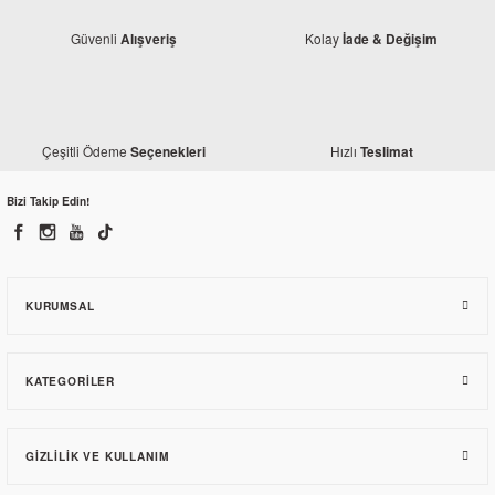
Güvenli
Kolay
Alışveriş
İade & Değişim
Çeşitli Ödeme
Hızlı
Seçenekleri
Teslimat
Bizi Takip Edin!
Mondial
Mondial X-Treme Max 150 Gidon Bağlantı Tablası
KURUMSAL
2.610,58 TL
KATEGORILER
GIZLILIK VE KULLANIM