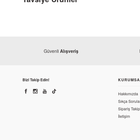
Güvenli
Alışveriş
Bizi Takip Edin!
KURUMSA
Hakkımızda
Sıkça Sorula
Mondial
Sipariş Takip
Mondial X-Treme Max 150 Marş Motoru
İletişim
1.220,08 TL
Mondia