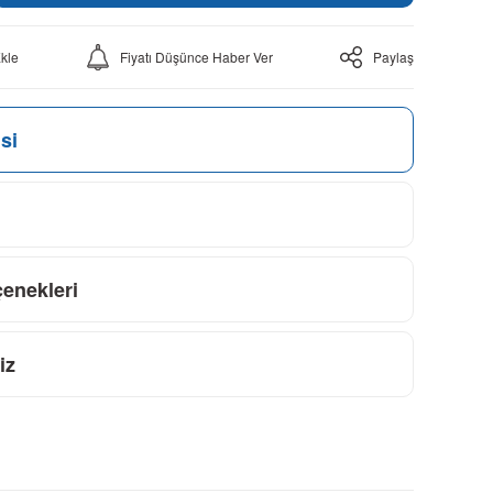
Fiyatı Düşünce Haber Ver
Paylaş
si
çenekleri
iz