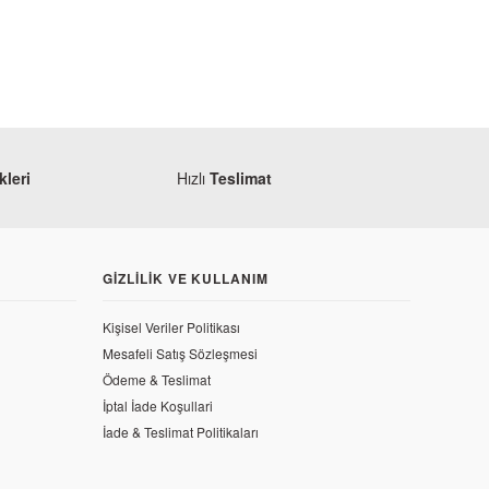
leri
Hızlı
Teslimat
GIZLILIK VE KULLANIM
Kişisel Veriler Politikası
Mesafeli Satış Sözleşmesi
Ödeme & Teslimat
-Treme Max 150 Alt Yağ Tapası
İptal İade Koşullari
İade & Teslimat Politikaları