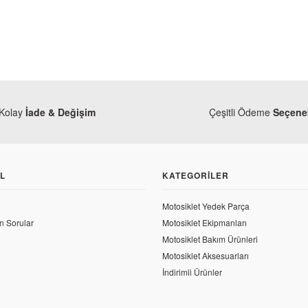
Kolay
İade & Değişim
Çeşitli Ödeme
Seçenek
L
KATEGORILER
Motosiklet Yedek Parça
n Sorular
Motosiklet Ekipmanları
Mondial
Motosiklet Bakım Ürünleri
Mondial X
Motosiklet Aksesuarları
İndirimli Ürünler
22,32 TL
l