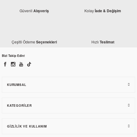
Güvenli
Kolay
Alışveriş
İade & Değişim
Çeşitli Ödeme
Hızlı
Seçenekleri
Teslimat
Bizi Takip Edin!
MotoSticker54
Mondial X-Treme Maxx 200 i Hinson Design Sticker Set
KURUMSAL
2.592,00 TL
KATEGORILER
GIZLILIK VE KULLANIM