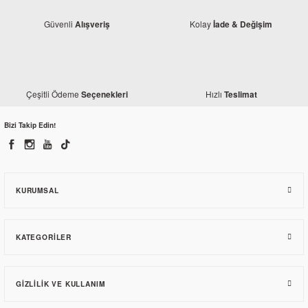
Güvenli
Kolay
Alışveriş
İade & Değişim
Monero
Mondial Wing 50 Akü
Monero
840,00 TL
Çeşitli Ödeme
Hızlı
Seçenekleri
Teslimat
Mondial Wing 50 cc. Bando Kayış
Bizi Takip Edin!
439,96 TL
KURUMSAL
KATEGORILER
GIZLILIK VE KULLANIM