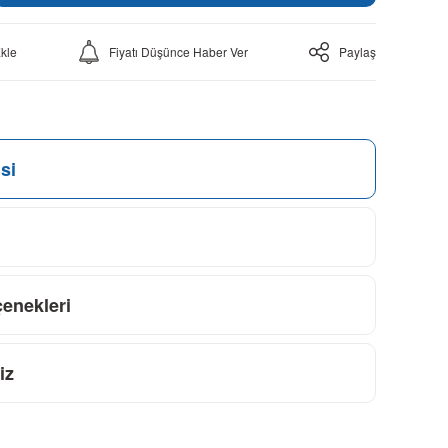
Fiyatı Düşünce Haber Ver
Paylaş
si
çenekleri
iz