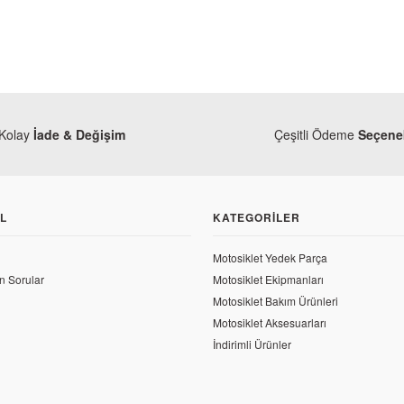
Kolay
İade & Değişim
Çeşitli Ödeme
Seçenek
L
KATEGORILER
Motosiklet Yedek Parça
n Sorular
Motosiklet Ekipmanları
Motosiklet Bakım Ürünleri
Motosiklet Aksesuarları
İndirimli Ürünler