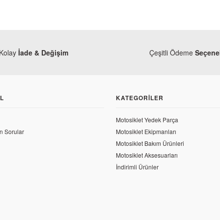
Kolay
İade & Değişim
Çeşitli Ödeme
Seçenek
L
KATEGORILER
Motosiklet Yedek Parça
n Sorular
Motosiklet Ekipmanları
Motosiklet Bakım Ürünleri
Motosiklet Aksesuarları
İndirimli Ürünler