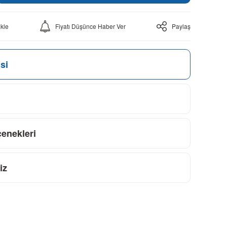
Fiyatı Düşünce Haber Ver
Paylaş
si
çenekleri
iz