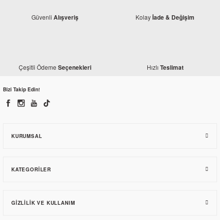
Güvenli
Kolay
Alışveriş
İade & Değişim
Mondial
Mondial Revival 50 Gaz Teli
Çeşitli Ödeme
Hızlı
Seçenekleri
Teslimat
Mondial
97,86 TL
Mondial Revival 50 Sol Marşbiyel Kırmızı
Bizi Takip Edin!
262,54 TL
KURUMSAL
KATEGORILER
GIZLILIK VE KULLANIM