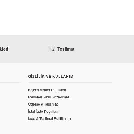
leri
Hızlı
Teslimat
GIZLILIK VE KULLANIM
Kişisel Veriler Politikası
Mesafeli Satış Sözleşmesi
Ödeme & Teslimat
İptal İade Koşullari
ı Ön
İade & Teslimat Politikaları