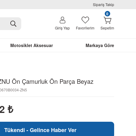
Sipariş Takip
0
Giriş Yap
Favorilerim
Sepetim
Motosiklet Aksesuar
Markaya Göre
 ZNU Ön Çamurluk Ön Parça Beyaz
N0670B0034-ZN5
42
₺
Tükendi - Gelince Haber Ver