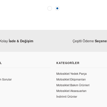
Kolay
İade & Değişim
Çeşitli Ödeme
Seçenek
L
KATEGORILER
Motosiklet Yedek Parça
n Sorular
Motosiklet Ekipmanları
Motosiklet Bakım Ürünleri
Motosiklet Aksesuarları
İndirimli Ürünler