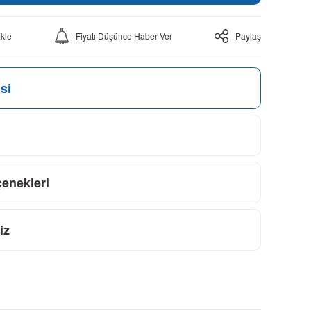
Fiyatı Düşünce Haber Ver
Paylaş
si
çenekleri
iz