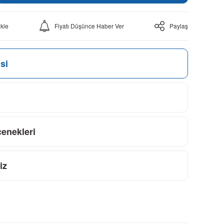
Fiyatı Düşünce Haber Ver
Paylaş
si
çenekleri
iz