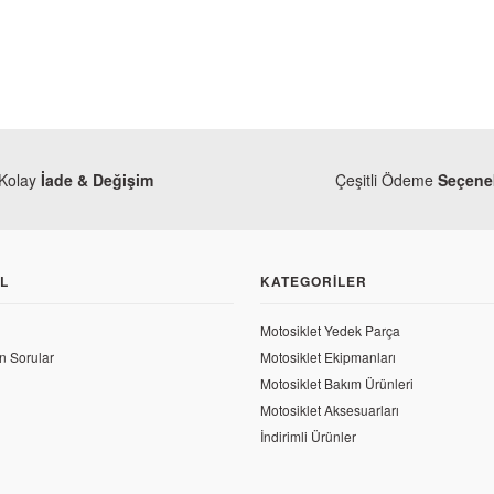
Kolay
İade & Değişim
Çeşitli Ödeme
Seçenek
L
KATEGORILER
Kaly
Monero
Mondial 150 MR Vulture Buji
Mondial 150 MR Vulture Akü
Motosiklet Yedek Parça
n Sorular
Motosiklet Ekipmanları
29,57 TL
897,60 TL
Motosiklet Bakım Ürünleri
Motosiklet Aksesuarları
İndirimli Ürünler