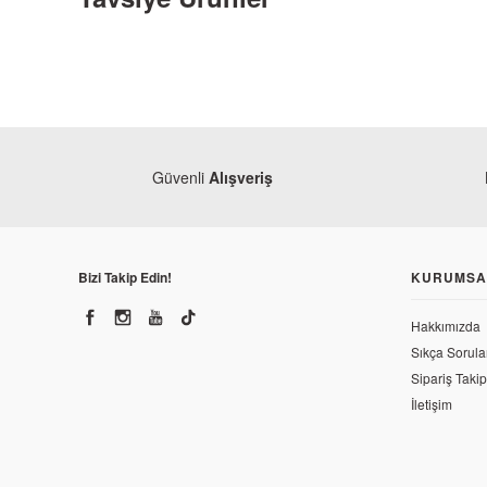
Güvenli
Alışveriş
Bizi Takip Edin!
KURUMSA
Hakkımızda
Sıkça Sorula
Sipariş Takip
İletişim
Mondial
Mondial 150 MR Vulture Yan Sehpa Stop Müşürü