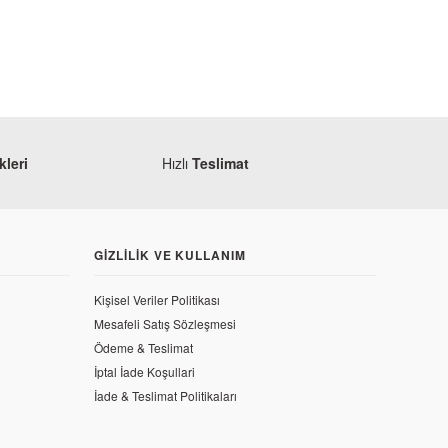
leri
Hızlı
Teslimat
GIZLILIK VE KULLANIM
Mondial
Mondial 150 MR Vulture Korna
Kişisel Veriler Politikası
Mesafeli Satış Sözleşmesi
Ödeme & Teslimat
99,22 TL
İptal İade Koşullari
İade & Teslimat Politikaları