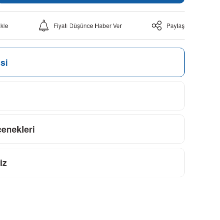
Fiyatı Düşünce Haber Ver
Paylaş
si
çenekleri
iz