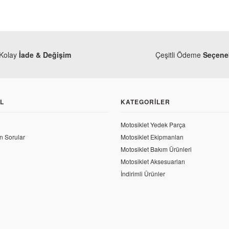
Kolay
İade & Değişim
Çeşitli Ödeme
Seçenek
L
KATEGORILER
Motosiklet Yedek Parça
n Sorular
Motosiklet Ekipmanları
Motosiklet Bakım Ürünleri
Motosiklet Aksesuarları
İndirimli Ürünler