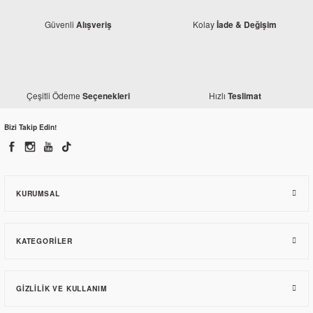
Güvenli
Kolay
Alışveriş
İade & Değişim
Monero
Çeşitli Ödeme
Hızlı
Seçenekleri
Teslimat
Mondial 150 MH Drift Siperlik Camı
Bizi Takip Edin!
110,85 TL
KURUMSAL
KATEGORILER
GIZLILIK VE KULLANIM