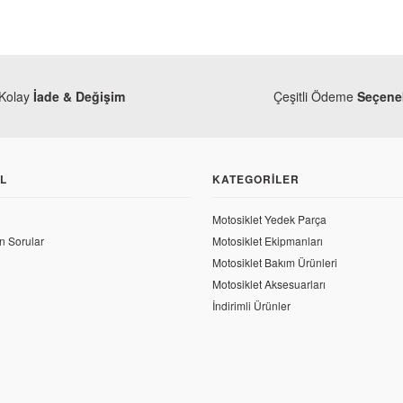
Kolay
İade & Değişim
Çeşitli Ödeme
Seçenek
L
KATEGORILER
Motosiklet Yedek Parça
n Sorular
Motosiklet Ekipmanları
Motosiklet Bakım Ürünleri
Motosiklet Aksesuarları
İndirimli Ürünler