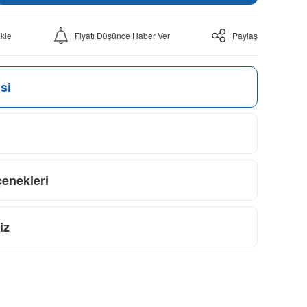
Fiyatı Düşünce Haber Ver
Paylaş
si
çenekleri
iz