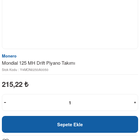
Monero
Mondial 125 MH Drift Piyano Takımı
Stok Kodu : Y4MON0250A0050
215,22
₺
Sepete Ekle