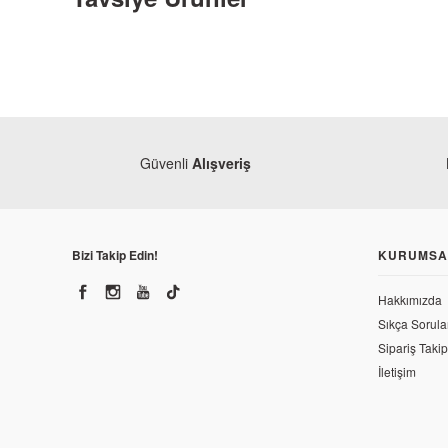
Güvenli
Alışveriş
Mondial
Mondial 
Bizi Takip Edin!
KURUMSA
Hakkımızda
252,00
Mondial
Sıkça Sorula
Mondial 125 KT Benzin Depo Kapağı
Sipariş Takip
İletişim
226,18 TL