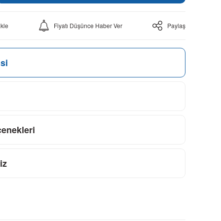
Fiyatı Düşünce Haber Ver
Paylaş
si
çenekleri
iz