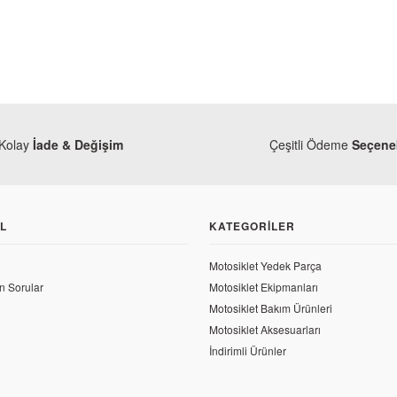
Kolay
İade & Değişim
Çeşitli Ödeme
Seçenek
125 KT Zincir
L
KATEGORILER
 TL
Motosiklet Yedek Parça
n Sorular
Motosiklet Ekipmanları
Motosiklet Bakım Ürünleri
Motosiklet Aksesuarları
İndirimli Ürünler