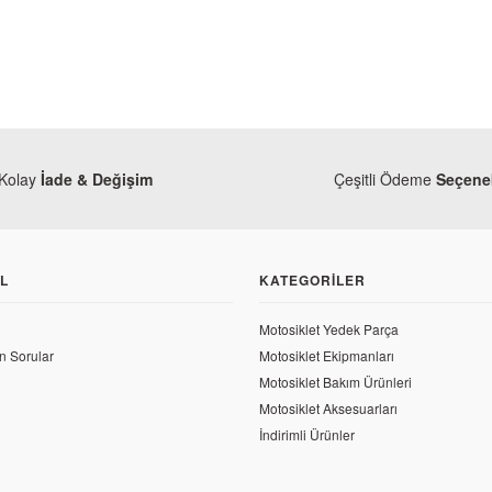
Kolay
İade & Değişim
Çeşitli Ödeme
Seçenek
L
KATEGORILER
Motosiklet Yedek Parça
n Sorular
Motosiklet Ekipmanları
Motosiklet Bakım Ürünleri
Motosiklet Aksesuarları
İndirimli Ürünler