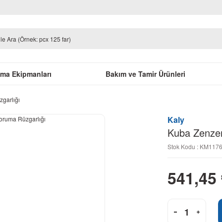
uma Ekipmanları
Bakım ve Tamir Ürünleri
garlığı
Kaly
Kuba Zenzer
Stok Kodu : KM117
541,45