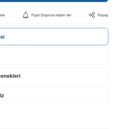
Fiyatı Düşünce Haber Ver
Paylaş
si
çenekleri
iz