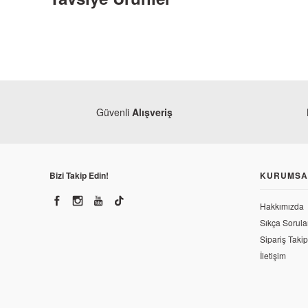
Güvenli
Alışveriş
Bizi Takip Edin!
KURUMSA
Kaly
Kuba Zenzero Krank Komple
Hakkımızda
Sıkça Sorula
2.531,65 TL
Sipariş Takip
İletişim