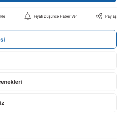
Fiyatı Düşünce Haber Ver
Paylaş
si
çenekleri
iz