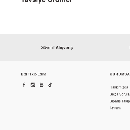
Güvenli
Alışveriş
Kuba
Bizi Takip Edin!
KURUMSA
Kuba Trendy 50 Konjektör
Hakkımızda
Sıkça Sorula
452,34 TL
Modifiye
Sipariş Takip
Kuba Trendy 50 Sele 
İletişim
137,70 TL