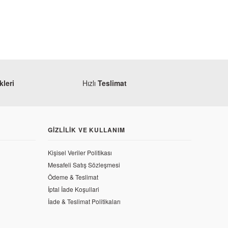
leri
Hızlı
Teslimat
GIZLILIK VE KULLANIM
Kişisel Veriler Politikası
Mesafeli Satış Sözleşmesi
Modifiye
Kuba Trendy 50 Sele Kılıfı Yıldız Beyaz
Ödeme & Teslimat
İptal İade Koşullari
İade & Teslimat Politikaları
137,70 TL