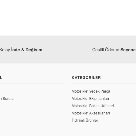
Kolay
İade & Değişim
Çeşitli Ödeme
Seçenek
L
KATEGORILER
Motosiklet Yedek Parça
Modifiye
n Sorular
Motosiklet Ekipmanları
Kuba Trendy 50 Sele Kılıfı Yıldız Sarı
Motosiklet Bakım Ürünleri
Kılıfı Yıldız Kırmızı
Motosiklet Aksesuarları
137,70 TL
İndirimli Ürünler