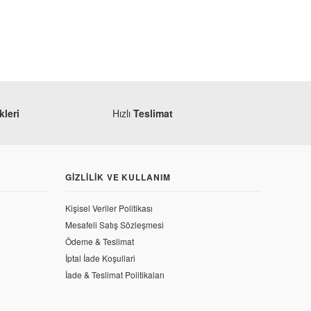
leri
Hızlı
Teslimat
GIZLILIK VE KULLANIM
Kuba
Kuba Rocca 100 Yan Sehpa
Kişisel Veriler Politikası
Mesafeli Satış Sözleşmesi
170,78 TL
Ödeme & Teslimat
İptal İade Koşullari
İade & Teslimat Politikaları