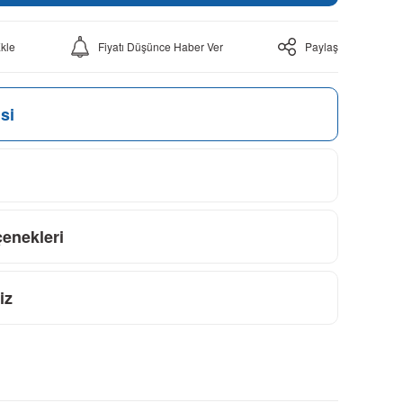
Fiyatı Düşünce Haber Ver
Paylaş
si
çenekleri
iz