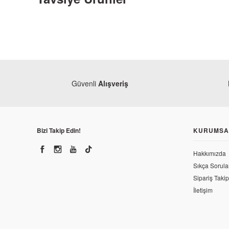
Güvenli
Alışveriş
Bizi Takip Edin!
KURUMSA
Kuba
Kuba Rocca 100 Direksiyon
Kuba
Hakkımızda
Kuba Rocca 100 Ort
Sıkça Sorula
676,55 TL
Sipariş Takip
284,97 TL
İletişim