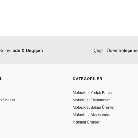
Kolay
İade & Değişim
Çeşitli Ödeme
Seçenek
L
KATEGORILER
Motosiklet Yedek Parça
a Birleştirici
Kuba
n Sorular
Motosiklet Ekipmanları
Kuba Rocca 100 Motor Alt Muhafaza
Motosiklet Bakım Ürünleri
Motosiklet Aksesuarları
266,24 TL
İndirimli Ürünler