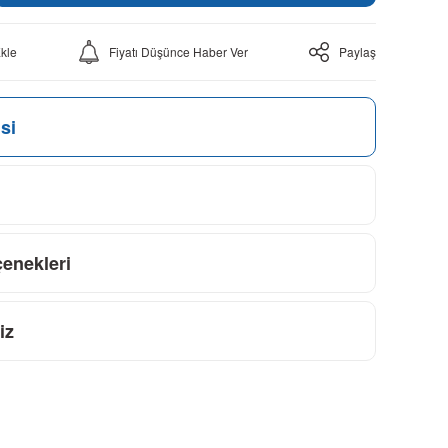
Fiyatı Düşünce Haber Ver
Paylaş
si
çenekleri
iz