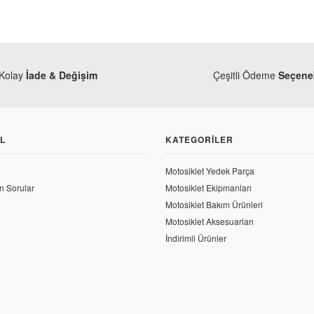
Kolay
İade & Değişim
Çeşitli Ödeme
Seçenek
L
KATEGORILER
Motosiklet Yedek Parça
n Sorular
Motosiklet Ekipmanları
Motosiklet Bakım Ürünleri
Motosiklet Aksesuarları
İndirimli Ürünler