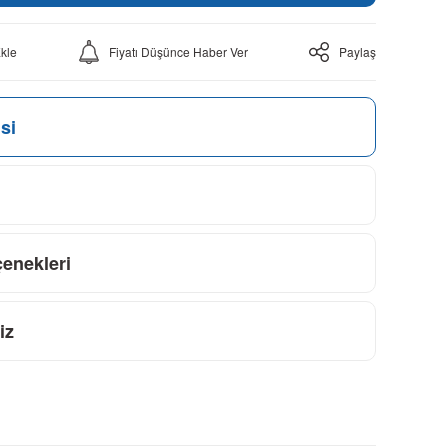
Fiyatı Düşünce Haber Ver
Paylaş
si
çenekleri
iz