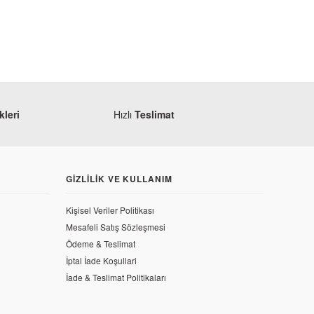
leri
Hızlı
Teslimat
GIZLILIK VE KULLANIM
Kişisel Veriler Politikası
Mesafeli Satış Sözleşmesi
Ödeme & Teslimat
İptal İade Koşullari
pido Kapağı Üst Mavi
İade & Teslimat Politikaları