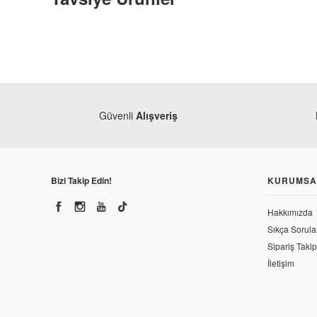
Güvenli
Alışveriş
Bizi Takip Edin!
KURUMSA
Hakkımızda
Sıkça Sorula
Kanuni
Sipariş Takip
Kanuni Seha 125 Torpido Kapağı Üst Gri
Kanu
İletişim
Kanu
547,43 TL
547