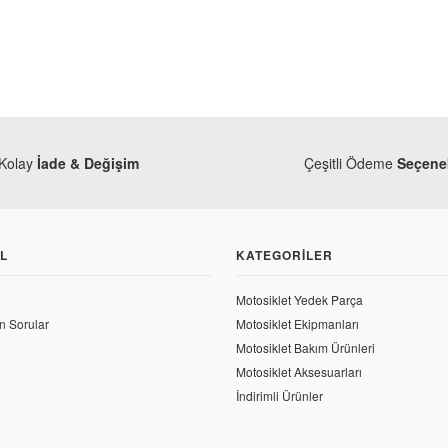
Kolay
İade & Değişim
Çeşitli Ödeme
Seçenek
L
KATEGORILER
Motosiklet Yedek Parça
n Sorular
Motosiklet Ekipmanları
Motosiklet Bakım Ürünleri
Kanuni
ni
Motosiklet Aksesuarları
Kanuni Seha 125 Tor
ni Seha 125 Torpido Kapağı Üst Kırmızı
İndirimli Ürünler
547,43 TL
,43 TL