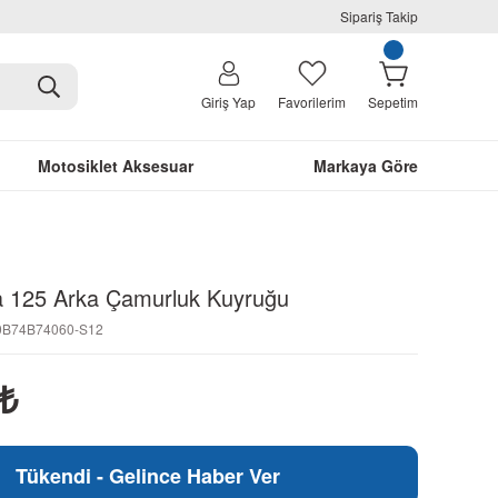
Sipariş Takip
Giriş Yap
Favorilerim
Sepetim
Motosiklet Aksesuar
Markaya Göre
 125 Arka Çamurluk Kuyruğu
20B74B74060-S12
₺
Tükendi - Gelince Haber Ver