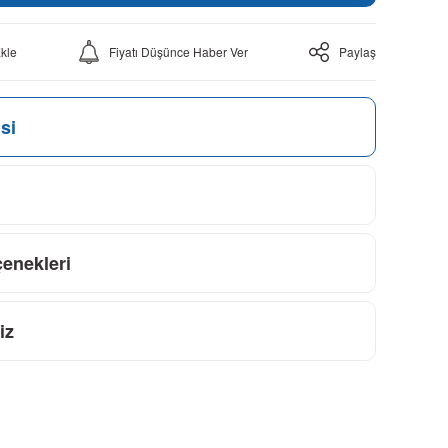
Fiyatı Düşünce Haber Ver
Paylaş
si
çenekleri
iz