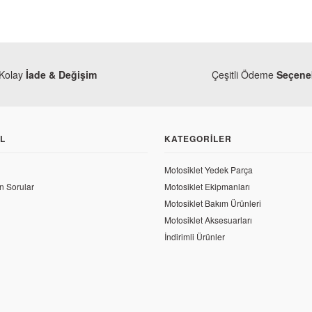
Kolay
İade & Değişim
Çeşitli Ödeme
Seçenek
L
KATEGORILER
Motosiklet Yedek Parça
n Sorular
Motosiklet Ekipmanları
Motosiklet Bakım Ürünleri
Motosiklet Aksesuarları
İndirimli Ürünler