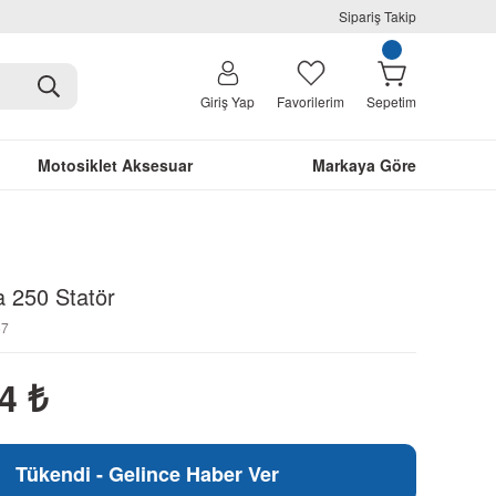
Sipariş Takip
Giriş Yap
Favorilerim
Sepetim
Motosiklet Aksesuar
Markaya Göre
 250 Statör
67
94
₺
Tükendi - Gelince Haber Ver