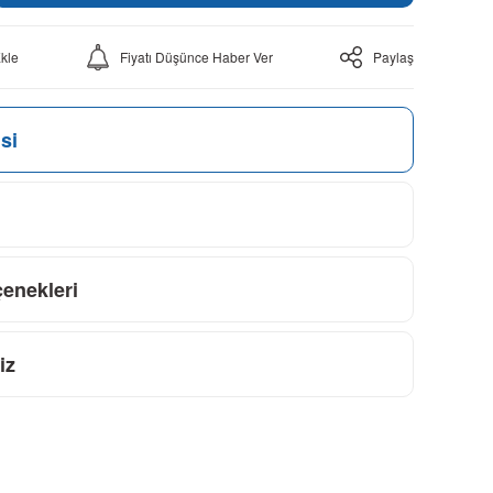
Fiyatı Düşünce Haber Ver
Paylaş
si
çenekleri
iz