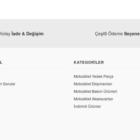
Kolay
İade & Değişim
Çeşitli Ödeme
Seçenek
L
KATEGORILER
Motosiklet Yedek Parça
n Sorular
Motosiklet Ekipmanları
Motosiklet Bakım Ürünleri
Motosiklet Aksesuarları
İndirimli Ürünler