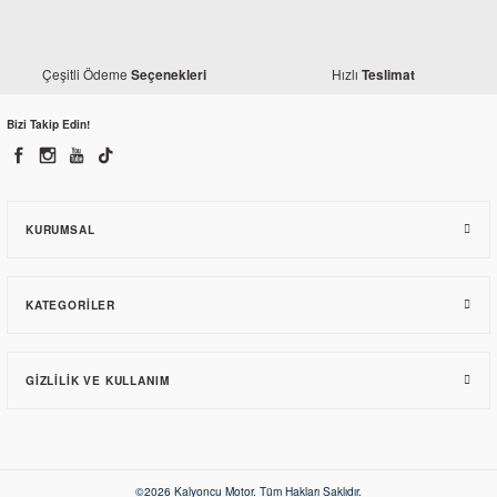
Gogo
Monster Maske-Boyunluk
Çeşitli Ödeme
Hızlı
Seçenekleri
Teslimat
Gogo
80,17 TL
Yamaha Maske-Boyunluk Kırmızı No:2
Bizi Takip Edin!
80,17 TL
KURUMSAL
KATEGORILER
GIZLILIK VE KULLANIM
Gogo
Maske-Boyunluk Türk Bayraklı
Gogo
Honda Maske-Boyunluk Mavi No:4
©2026 Kalyoncu Motor. Tüm Hakları Saklıdır.