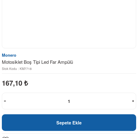
Monero
Motosiklet Boş Tipi Led Far Ampülü
Stok Kodu : KM7718
167,10
₺
Sepete Ekle