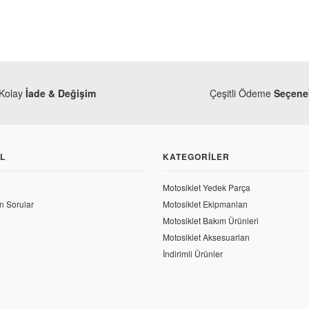
Kolay
İade & Değişim
Çeşitli Ödeme
Seçenek
L
KATEGORILER
Motosiklet Yedek Parça
n Sorular
Motosiklet Ekipmanları
Motosiklet Bakım Ürünleri
Motosiklet Aksesuarları
İndirimli Ürünler