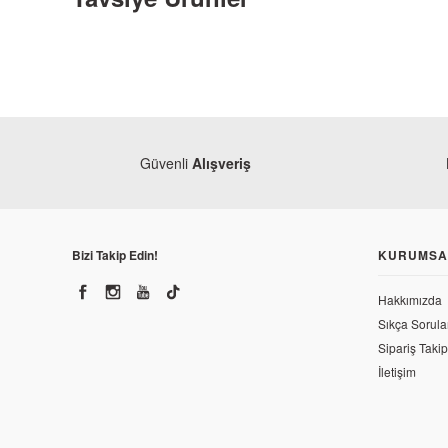
Güvenli
Alışveriş
Bizi Takip Edin!
KURUMSA
Hakkımızda
CF Moto
Sıkça Sorula
CF MOTO NK 150 Yağ Filtre Süzgeci
Sipariş Takip
İletişim
103,77 TL