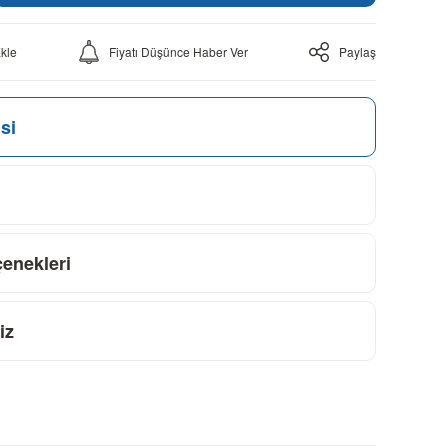
Fiyatı Düşünce Haber Ver
Paylaş
si
çenekleri
iz