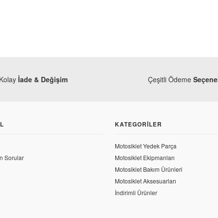
Kolay
İade & Değişim
Çeşitli Ödeme
Seçenek
L
KATEGORILER
Motosiklet Yedek Parça
n Sorular
Motosiklet Ekipmanları
Motosiklet Bakım Ürünleri
Motosiklet Aksesuarları
İndirimli Ürünler