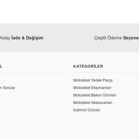
Kolay
İade & Değişim
Çeşitli Ödeme
Seçenek
L
KATEGORILER
Motosiklet Yedek Parça
n Sorular
Motosiklet Ekipmanları
Motosiklet Bakım Ürünleri
Motosiklet Aksesuarları
İndirimli Ürünler