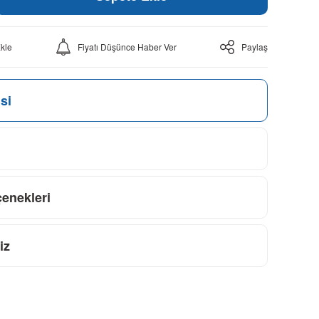
Fiyatı Düşünce Haber Ver
Paylaş
si
çenekleri
iz