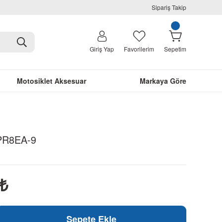
Sipariş Takip
Giriş Yap
Favorilerim
Sepetim
Motosiklet Aksesuar
Markaya Göre
PR8EA-9
0
₺
Sepete Ekle