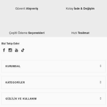
Güvenli
Kolay
Alışveriş
İade & Değişim
Çeşitli Ödeme
Hızlı
Seçenekleri
Teslimat
Bizi Takip Edin!
Bajaj
Bajaj Pulsar RS 200 Sağ Grenaj Kırmızı (2015-2016)
KURUMSAL
6.268,18 TL
KATEGORILER
GIZLILIK VE KULLANIM