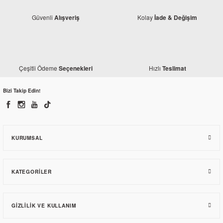
Güvenli
Kolay
Alışveriş
İade & Değişim
Çeşitli Ödeme
Hızlı
Seçenekleri
Teslimat
Bizi Takip Edin!
Monero
Bajaj Pulsar 200 NS Siyah El Koruma Rüzgarlığı
450,30 TL
KURUMSAL
KATEGORILER
GIZLILIK VE KULLANIM