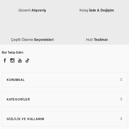
Güvenli
Kolay
Alışveriş
İade & Değişim
Çeşitli Ödeme
Hızlı
Seçenekleri
Teslimat
Bizi Takip Edin!
Monero
Bajaj Pulsar 200 NS Siyah El Koruma Rüzgarlığı
450,30 TL
KURUMSAL
KATEGORILER
GIZLILIK VE KULLANIM