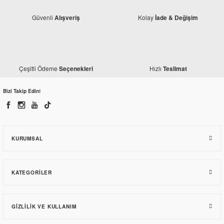
Güvenli
Kolay
Alışveriş
İade & Değişim
Çeşitli Ödeme
Hızlı
Seçenekleri
Teslimat
Bizi Takip Edin!
Bajaj
Bajaj Pulsar RS 200 Sağ Ön Grenaj Beyaz 2021-2025
KURUMSAL
5.389,95 TL
KATEGORILER
GIZLILIK VE KULLANIM