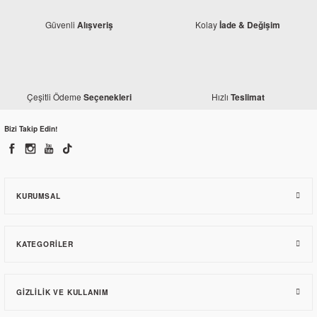
Güvenli
Kolay
Alışveriş
İade & Değişim
Çeşitli Ödeme
Hızlı
Seçenekleri
Teslimat
Bizi Takip Edin!
Bajaj
Bajaj Pulsar RS 200 Ayna Bağlantı Sacı Sol Euro4
KURUMSAL
207,88 TL
KATEGORILER
GIZLILIK VE KULLANIM