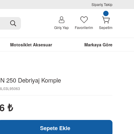
Sipariş Takip
Giriş Yap
Favorilerim
Sepetim
Motosiklet Aksesuar
Markaya Göre
r N 250 Debriyaj Komple
03L03L95063
26
₺
Sepete Ekle