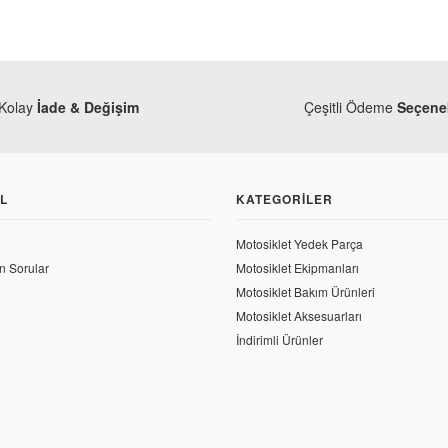
Kolay
İade & Değişim
Çeşitli Ödeme
Seçenek
L
KATEGORILER
Motosiklet Yedek Parça
n Sorular
Motosiklet Ekipmanları
Motosiklet Bakım Ürünleri
Motosiklet Aksesuarları
İndirimli Ürünler