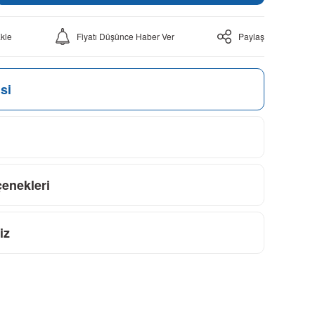
Fiyatı Düşünce Haber Ver
Paylaş
si
çenekleri
iz