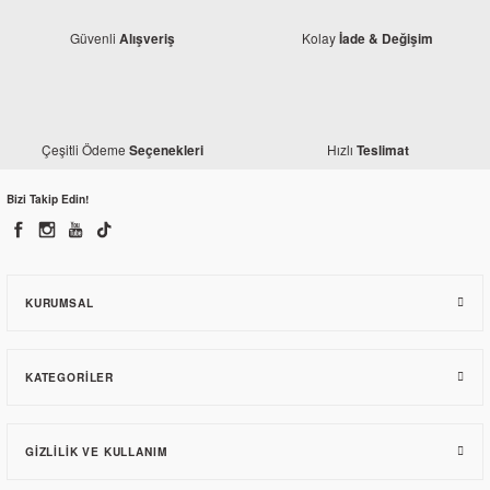
Güvenli
Kolay
Alışveriş
İade & Değişim
Çeşitli Ödeme
Hızlı
Seçenekleri
Teslimat
Bajaj
Bajaj Pulsar RS 200 Zincir Ayar Kolu Sağ
Bizi Takip Edin!
188,13 TL
KURUMSAL
KATEGORILER
GIZLILIK VE KULLANIM