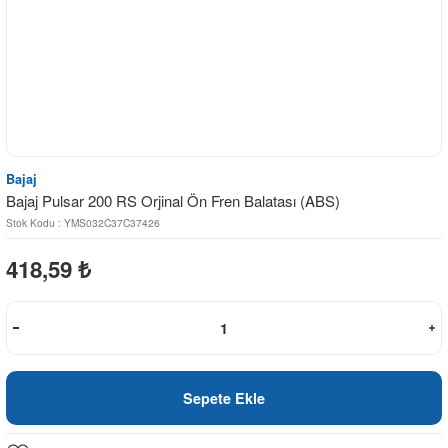
Bajaj
Bajaj Pulsar 200 RS Orjinal Ön Fren Balatası (ABS)
Stok Kodu : YMS032C37C37426
418,59
₺
Sepete Ekle