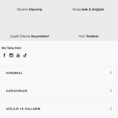
Güvenli
Kolay
Alışveriş
İade & Değişim
Çeşitli Ödeme
Hızlı
Seçenekleri
Teslimat
Bizi Takip Edin!
Bajaj
Bajaj Pulsar 200 RS Orjinal İlk Hareket Plaka Bilyası
KURUMSAL
3.249,19 TL
KATEGORILER
GIZLILIK VE KULLANIM