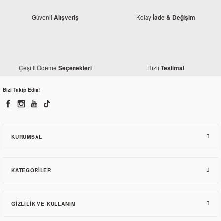
Güvenli
Kolay
Alışveriş
İade & Değişim
TÜKENDİ
Çeşitli Ödeme
Hızlı
Seçenekleri
Teslimat
Bizi Takip Edin!
Modifiye
Bajaj Pulsar 200 NS Tank Pad + Yan Pad Seti Kırmızı
KURUMSAL
647,97 TL
KATEGORILER
GIZLILIK VE KULLANIM