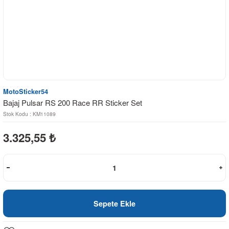
MotoSticker54
Bajaj Pulsar RS 200 Race RR Sticker Set
Stok Kodu : KM11089
3.325,55
₺
Sepete Ekle