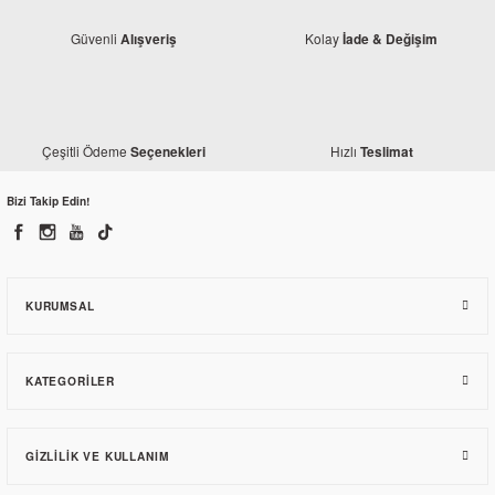
Güvenli
Kolay
Alışveriş
İade & Değişim
Çeşitli Ödeme
Hızlı
Seçenekleri
Teslimat
Bizi Takip Edin!
Monero
Bajaj Pulsar 200 NS Siyah El Koruma Rüzgarlığı
450,30 TL
KURUMSAL
KATEGORILER
GIZLILIK VE KULLANIM