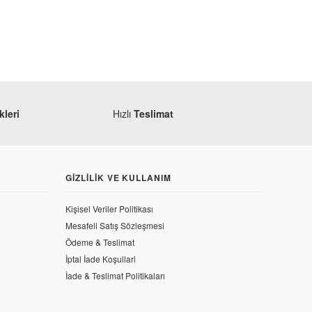
leri
Hızlı
Teslimat
GIZLILIK VE KULLANIM
Kişisel Veriler Politikası
Mesafeli Satış Sözleşmesi
Ödeme & Teslimat
İptal İade Koşullari
İade & Teslimat Politikaları
0 NS Ön Amortisör Alt Boru Sol