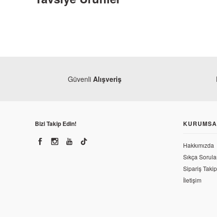
Güvenli
Alışveriş
Bizi Takip Edin!
KURUMSA
Hakkımızda
Sıkça Sorula
Sipariş Takip
Bajaj
İletişim
Bajaj Pulsar 200 NS Silindir Saplaması M10
Ba
Ba
161,40 TL