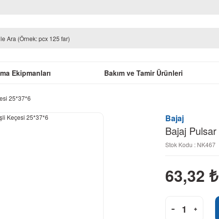
uma Ekipmanları
Bakım ve Tamir Ürünleri
çesi 25*37*6
Bajaj
Bajaj Pulsar
Stok Kodu : NK467
63,32
₺