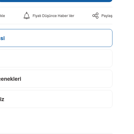
Fiyatı Düşünce Haber Ver
Paylaş
si
çenekleri
iz