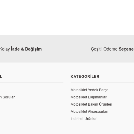
Kolay
İade & Değişim
Çeşitli Ödeme
Seçenek
L
KATEGORILER
Motosiklet Yedek Parça
n Sorular
Motosiklet Ekipmanları
Motosiklet Bakım Ürünleri
Motosiklet Aksesuarları
Bajaj
jaj
İndirimli Ürünler
Bajaj Pulsar 20
jaj Pulsar 200 NS Ön Amortisör Alt Boru Sağ