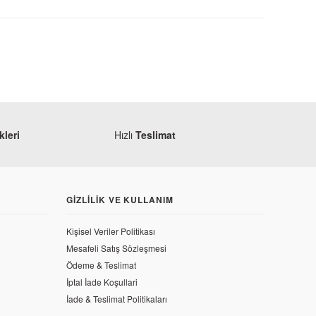
leri
Hızlı
Teslimat
GIZLILIK VE KULLANIM
Kişisel Veriler Politikası
ulsar 200 NS 10*18*5 Keçe
Mesafeli Satış Sözleşmesi
Ödeme & Teslimat
İptal İade Koşullari
TL
İade & Teslimat Politikaları