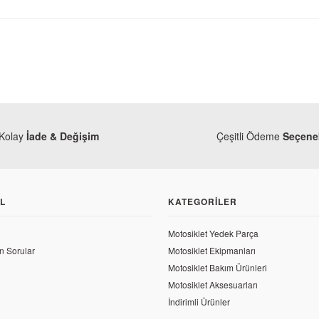
Kolay
İade & Değişim
Çeşitli Ödeme
Seçenek
L
KATEGORILER
Bajaj
Motosiklet Yedek Parça
Bajaj P
n Sorular
Motosiklet Ekipmanları
Motosiklet Bakım Ürünleri
Bajaj
Motosiklet Aksesuarları
97,56 
Bajaj Pulsar 200 NS Arka Fren Pedal Burcu
İndirimli Ürünler