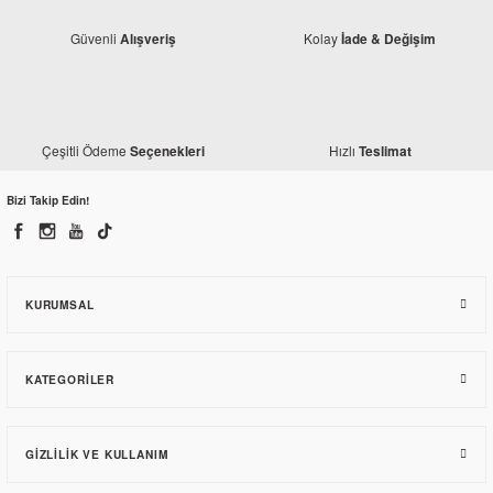
Güvenli
Kolay
Alışveriş
İade & Değişim
Çeşitli Ödeme
Hızlı
Seçenekleri
Teslimat
Bajaj
Bizi Takip Edin!
Bajaj Pulsar 200 NS Debriyaj Kapak Contası
120,21 TL
KURUMSAL
KATEGORILER
GIZLILIK VE KULLANIM