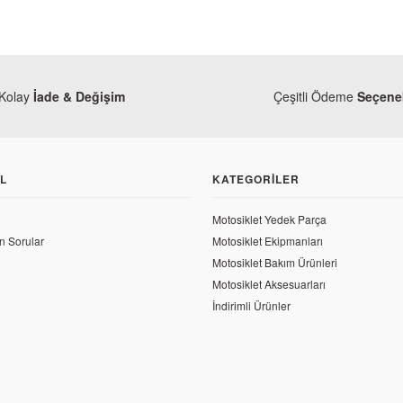
Kolay
İade & Değişim
Çeşitli Ödeme
Seçenek
L
KATEGORILER
Motosiklet Yedek Parça
n Sorular
Motosiklet Ekipmanları
Motosiklet Bakım Ürünleri
Motosiklet Aksesuarları
İndirimli Ürünler