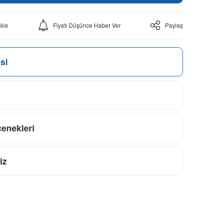
Fiyatı Düşünce Haber Ver
Paylaş
si
çenekleri
iz