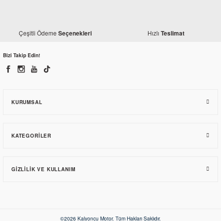
Bajaj
Bajaj Pulsar 150 AS Role
Çeşitli Ödeme
Hızlı
Seçenekleri
Teslimat
739,20 TL
Bizi Takip Edin!
KURUMSAL
KATEGORILER
GIZLILIK VE KULLANIM
Bajaj
Bajaj Pulsar 150 AS Orjinal Buji Takımı (2 ADET)
©2026 Kalyoncu Motor. Tüm Hakları Saklıdır.