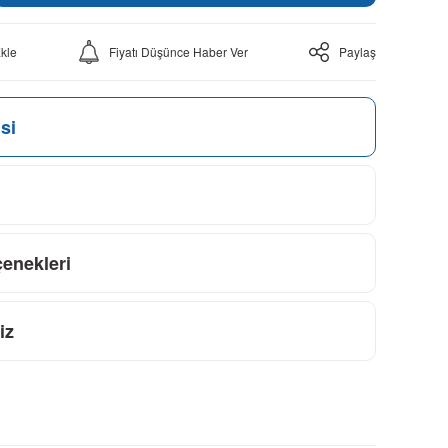
Fiyatı Düşünce Haber Ver
Paylaş
si
çenekleri
iz