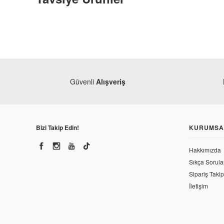
Güvenli
Alışveriş
Bizi Takip Edin!
KURUMSA
Hakkımızda
Bajaj
Sıkça Sorula
Bajaj Pulsar 150 NS Elcik Stoplama
Sipariş Takip
İletişim
260,18 TL