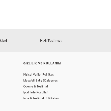
leri
Hızlı
Teslimat
GIZLILIK VE KULLANIM
Kişisel Veriler Politikası
Mesafeli Satış Sözleşmesi
 150 NS Debriyaj Göbeği
Ödeme & Teslimat
İptal İade Koşullari
İade & Teslimat Politikaları