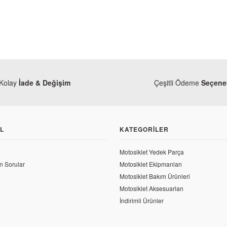
Kolay
İade & Değişim
Çeşitli Ödeme
Seçenek
L
KATEGORILER
Motosiklet Yedek Parça
Bajaj
n Sorular
Motosiklet Ekipmanları
Bajaj Pulsar
Motosiklet Bakım Ürünleri
Motosiklet Aksesuarları
741,39 TL
İndirimli Ürünler