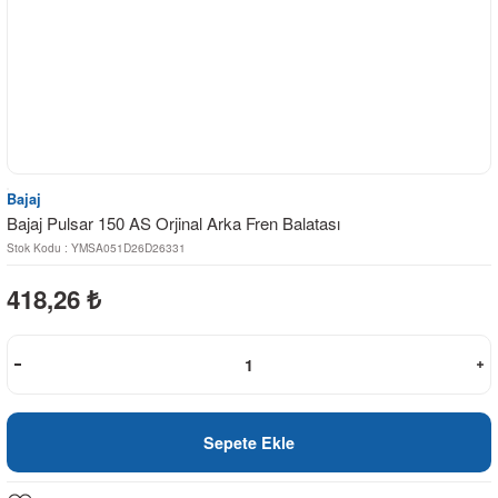
Bajaj
Bajaj Pulsar 150 AS Orjinal Arka Fren Balatası
Stok Kodu : YMSA051D26D26331
418,26
₺
Sepete Ekle