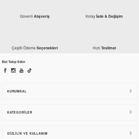
Güvenli
Kolay
Alışveriş
İade & Değişim
Çeşitli Ödeme
Hızlı
Seçenekleri
Teslimat
Bajaj
Bizi Takip Edin!
Bajaj Dominar 400 UG Orjinal Debriyaj Teli
584,57 TL
KURUMSAL
KATEGORILER
GIZLILIK VE KULLANIM