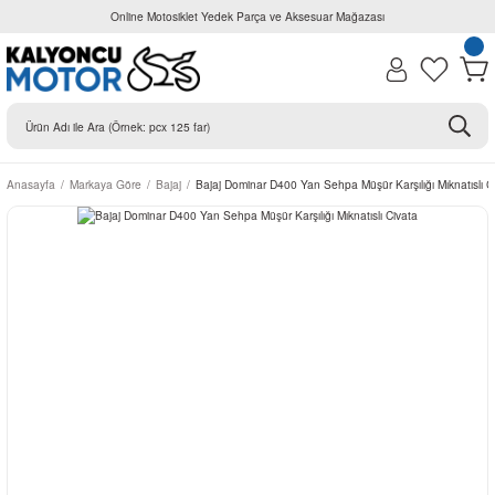
Online Motosiklet Yedek Parça ve Aksesuar Mağazası
Anasayfa
Markaya Göre
Bajaj
Bajaj Dominar D400 Yan Sehpa Müşür Karşılığı Mıknatıslı C